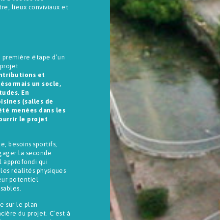
re, lieux conviviaux et
e première étape d’un
 projet
ntributions et
désormais un socle,
tudes. En
isines (salles de
 été menées dans les
urrir le projet
e, besoins sportifs,
ngager la seconde
il approfondi qui
les réalités physiques
eur potentiel
sables.
e sur le plan
ière du projet. C’est à