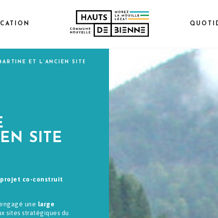
CATION
QUOTI
MARTINE ET L’ANCIEN SITE EDF
E
EN SITE
 projet co-construit
a engagé une
large
ux sites stratégiques du