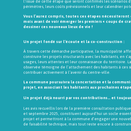
l’issue de cette étape que seront confirmés les scénarios
périmètres, leurs coûts prévisionnels et leur calendrier pot
Vous l’aurez compris, toutes ces étapes nécessiteron
mois avant de voir émerger les premiers « coups de cr
dessiner ces nouveaux lieux de vie !
Un projet fondé sur l’écoute et la co-construction :
À travers cette démarche participative, la municipalité aff
construire les projets structurants avec les habitants, en s’
usages, leurs attentes et leur connaissance du territoire. L
observée témoigne de l’attachement des habitants à ces sit
contribuer activement à l’avenir du centre-ville.
La commune poursuivra la concertation et la communi
projet, en associant les habitants aux prochaines étape
Un projet déjà nourri par vos contributions… et toujour
Les avis recueillis lors de la première consultation publique
et septembre 2025, constituent aujourd’hui un socle essenti
projet et permettront à la commune d’engager une nouvell
de faisabilité technique, mais tout reste encore à construi