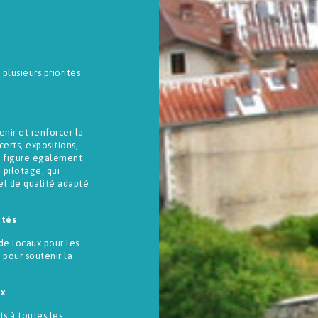
plusieurs priorités
nir et renforcer la
erts, expositions,
on figure également
e pilotage, qui
el de qualité adapté
ptés
e locaux pour les
 pour soutenir la
ux
ts à toutes les