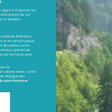
F
.
 objectif d’associer les
ransformation de ces
é et durable.
 mobilisé différents
e et en version papier,
t des publics variés
 formats a permis de
es du territoire, avec
ude de
le cabinet Setec. Cette
t de dégager des
 du questionnaire