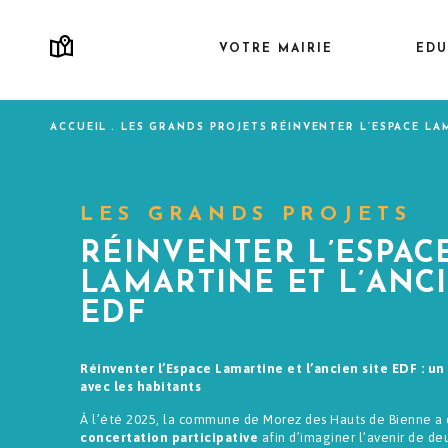
Aller
au
VOTRE MAIRIE
EDU
Navigation
contenu
principale
principal
ACCUEIL
LES GRANDS PROJETS
RÉINVENTER L’ESPACE LA
Fil d'Ariane
LES GRANDS PROJETS
RÉINVENTER L’ESPAC
LAMARTINE ET L’ANCI
EDF
Réinventer l’Espace Lamartine et l’ancien site EDF : un
avec les habitants
À l’été 2025, la commune de Morez des Hauts de Bienne 
concertation participative
afin d’imaginer l’avenir de de