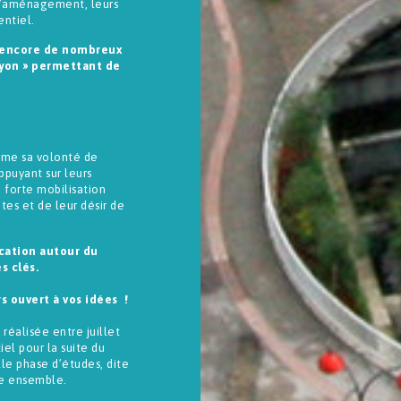
 d’aménagement, leurs
entiel.
t encore de nombreux
ayon » permettant de
irme sa volonté de
appuyant sur leurs
a forte mobilisation
es et de leur désir de
cation autour du
s clés.
s ouvert à vos idées !
 réalisée entre juillet
el pour la suite du
e phase d’études, dite
re ensemble.