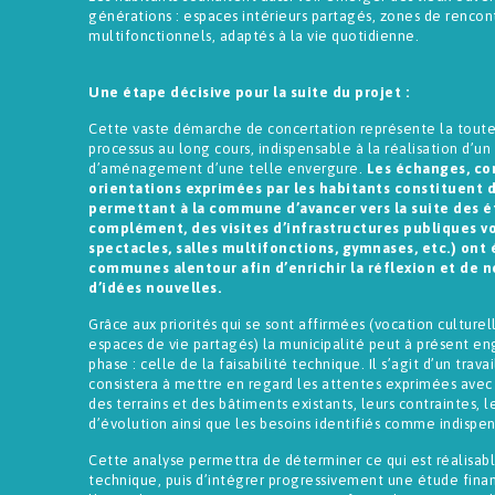
générations : espaces intérieurs partagés, zones de rencont
multifonctionnels, adaptés à la vie quotidienne.
Une étape décisive pour la suite du projet :
Cette vaste démarche de concertation représente la tout
processus au long cours, indispensable à la réalisation d’un
d’aménagement d’une telle envergure.
Les échanges, co
orientations exprimées par les habitants constituent 
permettant à la commune d’avancer vers la suite des é
complément, des visites d’infrastructures publiques vo
spectacles, salles multifonctions, gymnases, etc.) ont
communes alentour afin d’enrichir la réflexion et de no
d’idées nouvelles.
Grâce aux priorités qui se sont affirmées (vocation culturell
espaces de vie partagés) la municipalité peut à présent e
phase : celle de la faisabilité technique. Il s’agit d’un trava
consistera à mettre en regard les attentes exprimées avec 
des terrains et des bâtiments existants, leurs contraintes, l
d’évolution ainsi que les besoins identifiés comme indispen
Cette analyse permettra de déterminer ce qui est réalisabl
technique, puis d’intégrer progressivement une étude financ