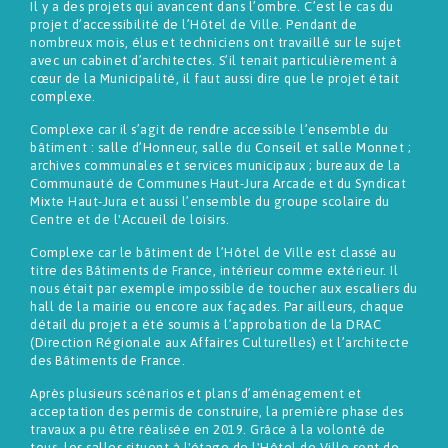
Il y a des projets qui avancent dans l’ombre. C’est le cas du
projet d’accessibilité de l’Hôtel de Ville. Pendant de
nombreux mois, élus et techniciens ont travaillé sur le sujet
avec un cabinet d’architectes. S’il tenait particulièrement à
cœur de la Municipalité, il faut aussi dire que le projet était
complexe.
Complexe car il s’agit de rendre accessible l’ensemble du
bâtiment : salle d’Honneur, salle du Conseil et salle Monnet ;
archives communales et services municipaux ; bureaux de la
Communauté de Communes Haut-Jura Arcade et du Syndicat
Mixte Haut-Jura et aussi l’ensemble du groupe scolaire du
Centre et de l'Accueil de loisirs.
Complexe car le bâtiment de l’Hôtel de Ville est classé au
titre des Bâtiments de France, intérieur comme extérieur. Il
nous était par exemple impossible de toucher aux escaliers du
hall de la mairie ou encore aux façades. Par ailleurs, chaque
détail du projet a été soumis à l’approbation de la DRAC
(Direction Régionale aux Affaires Culturelles) et l’architecte
des Bâtiments de France.
Après plusieurs scénarios et plans d’aménagement et
acceptation des permis de construire, la première phase des
travaux a pu être réalisée en 2019. Grâce à la volonté de
tous, les salles situent à l'étage de l'Hôtel de Ville sont de