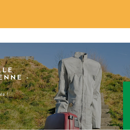
LLE
ENNE -
ée !