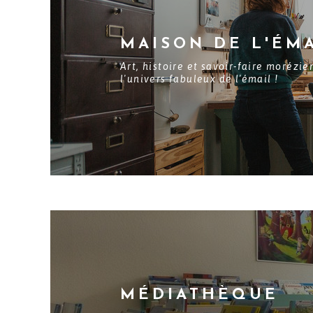
MAISON DE L'ÉM
Art, histoire et savoir-faire morézi
l'univers fabuleux de l'émail !
MÉDIATHÈQUE