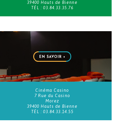
39400 Hauts de Bienne
TÉL : 03.84.33.35.76
EN SAVOIR +
Cinéma Casino
7 Rue du Casino
Morez
39400 Hauts de Bienne
TÉL : 03.84.33.14.55