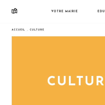
Aller
au
VOTRE MAIRIE
EDU
Navigation
contenu
principale
principal
ACCUEIL
CULTURE
Fil d'Ariane
CULTU