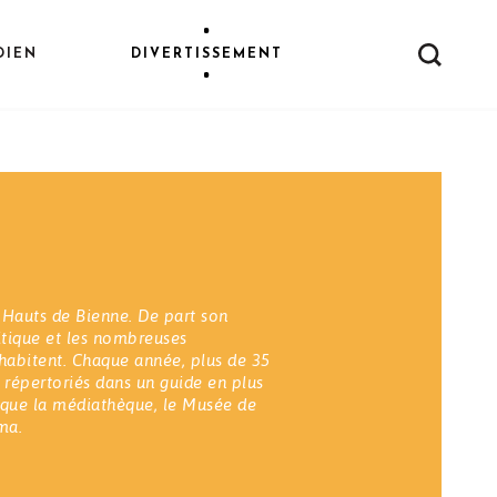
DIEN
DIVERTISSEMENT
 Hauts de Bienne. De part son
itique et les nombreuses
l'habitent. Chaque année, plus de 35
répertoriés dans un guide en plus
s que la médiathèque, le Musée de
ma.