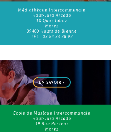
Médiathèque Intercommunale
Haut-Jura Arcade
10 Quai Jobez
Morez
39400 Hauts de Bienne
TÉL : 03.84.33.38.92
EN SAVOIR +
Ecole de Musique Intercommunale
Haut-Jura Arcade
19 Rue Pasteur
Morez