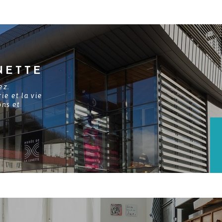
NETTE
ez.
ie et la vie
ons et