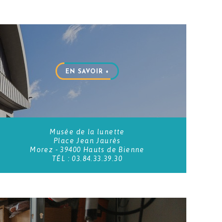
EN SAVOIR +
Musée de la lunette
Place Jean Jaurès
Morez - 39400 Hauts de Bienne
TÉL : 03.84.33.39.30