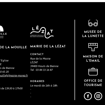
MUSÉE DE
LA LUNETTE
MAIRIE DE LA LÉZAT
 DE LA MOUILLE
CONTACT
MAISON DE
Rue de la Mairie
l'Eglise
L'EMAIL
LÉZAT
LE
39400 Hauts de Bienne
s de Bienne
Tel : 03 84 33 16 87
60 65 20
ille[a]mairie-morez.fr
OFFICE DE
HORAIRES
S
TOURISME
Le mardi de 16h à 18h
i de 13h30 à 17h00
-
-
-