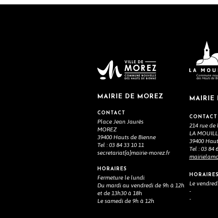
MAIRIE DE MOREZ
MAIRIE
CONTACT
CONTACT
Place Jean Jaurès
214 rue de 
MOREZ
LA MOUIL
39400 Hauts de Bienne
39400 Haut
Tel : 03 84 33 10 11
Tel : 03 84 
secretariat[a]mairie-morez.fr
mairielamou
HORAIRES
HORAIRE
Fermeture le lundi
Le vendred
Du mardi au vendredi de 9h à 12h
-
et de 13h30 à 18h
-
Le samedi de 9h à 12h