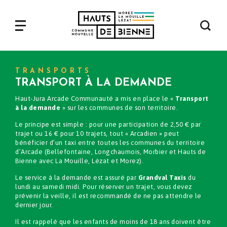
Aller
au
contenu
Navigation
principal
principale
TRANSPORTS
TRANSPORT À LA DEMANDE
Haut-Jura Arcade Communauté a mis en place le «
Transport
à la demande
» sur les communes de son territoire.
Le principe est simple : pour une participation de 2,50 € par
trajet ou 16 € pour 10 trajets, tout « Arcadien » peut
bénéficier d’un taxi entre toutes les communes du territoire
d’Arcade (Bellefontaine, Longchaumois, Morbier et Hauts de
Bienne avec La Mouille, Lézat et Morez).
Le service à la demande est assuré par
Grandval Taxis
du
lundi au samedi midi. Pour réserver un trajet, vous devez
prévenir la veille, il est recommandé de ne pas attendre le
dernier jour.
Il est rappelé que les enfants de moins de 18 ans doivent être