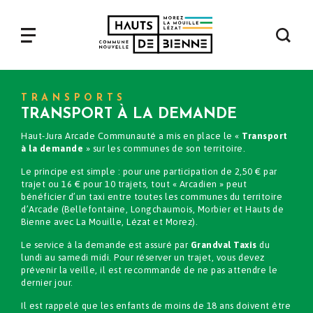
Aller
au
contenu
Navigation
principal
principale
TRANSPORTS
TRANSPORT À LA DEMANDE
Haut-Jura Arcade Communauté a mis en place le «
Transport
à la demande
» sur les communes de son territoire.
Le principe est simple : pour une participation de 2,50 € par
trajet ou 16 € pour 10 trajets, tout « Arcadien » peut
bénéficier d’un taxi entre toutes les communes du territoire
d’Arcade (Bellefontaine, Longchaumois, Morbier et Hauts de
Bienne avec La Mouille, Lézat et Morez).
Le service à la demande est assuré par
Grandval Taxis
du
lundi au samedi midi. Pour réserver un trajet, vous devez
prévenir la veille, il est recommandé de ne pas attendre le
dernier jour.
Il est rappelé que les enfants de moins de 18 ans doivent être