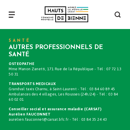
Aller
au
contenu
Navigation
principal
principale
SANTÉ
AUTRES PROFESSIONNELS DE
SANTÉ
OSTEOPATHE
Mme Manon Zanetti, 171 Rue de la République - Tél : 07 72 13
50 31
TRANSPORTS MEDICAUX
Grandval taxis Charnu, à Saint-Laurent - Tél : 03 84 60 89 45
Ambulances des 4 villages, Les Rousses (24h/24) - Tél : 03 84
60 02 01
Conseiller social et assurance maladie (CARSAT)
Aurélien FAUCONNET
aurelien.fauconnet@carsat.bfc.fr - Tél : 03 84 35 24 43