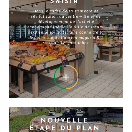
SAISIR
Dans le cadre de sa stratégie de
revitalisation du centre-ville et de
développement de l’activité
économique locale, la Ville de Hauts-
de-Bienne souhaite faire connaître la
disponibilité de l’ancien magasin BI1
situé au 12 Quai Jobez
EN SAVOIR +
NOUVELLE
ÉTAPE DU PLAN