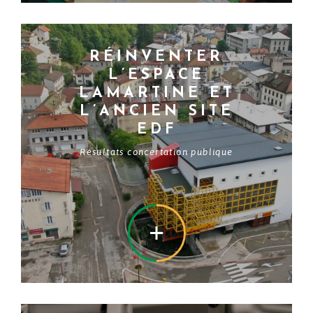
RÉINVENTER
L’ESPACE
LAMARTINE ET
L’ANCIEN SITE
EDF
Résultats concertation publique
EN SAVOIR +