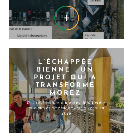
EN SAVOIR +
L’ÉCHAPPÉE
BIENNE : UN
PROJET QUI A
TRANSFORMÉ
MOREZ
Des réalisations majeures déjà livrées
et d'autres aménagements à venir en
2026