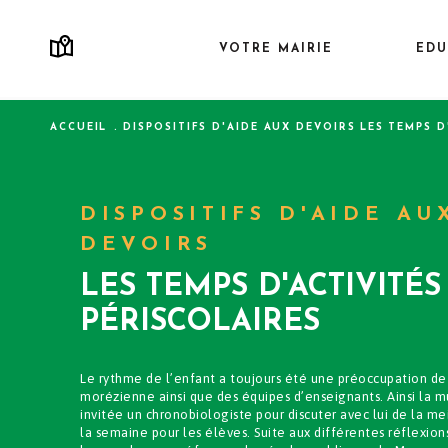
Aller
au
VOTRE MAIRIE
EDU
Navigation
contenu
principale
principal
ACCUEIL
DISPOSITIFS D'AIDE AUX DEVOIRS
LES TEMPS D
Fil d'Ariane
DISPOSITIFS D'AIDE AU
DEVOIRS
LES TEMPS D'ACTIVITÉS
PÉRISCOLAIRES
Le rythme de l’enfant a toujours été une préoccupation de 
morézienne ainsi que des équipes d’enseignants. Ainsi la mu
invitée un chronobiologiste pour discuter avec lui de la me
la semaine pour les élèves. Suite aux différentes réflexio