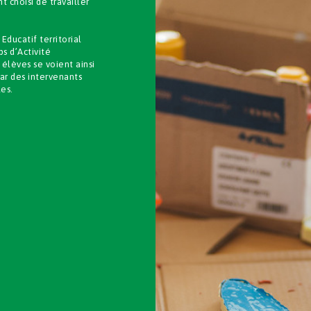
 choisi de travailler
ducatif territorial
s d’Activité
 élèves se voient ainsi
par des intervenants
les.