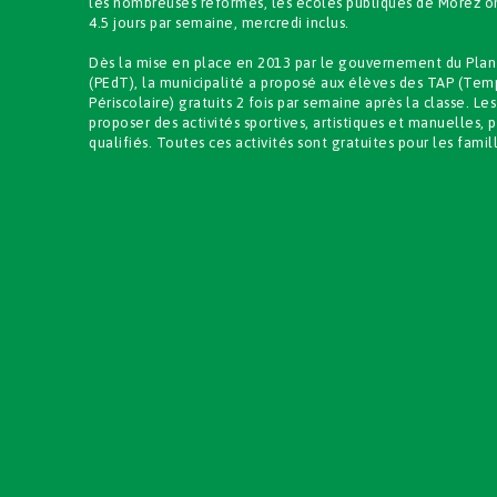
les nombreuses réformes, les écoles publiques de Morez ont
4.5 jours par semaine, mercredi inclus.
Dès la mise en place en 2013 par le gouvernement du Plan E
(PEdT), la municipalité a proposé aux élèves des TAP (Temp
Périscolaire) gratuits 2 fois par semaine après la classe. Les
proposer des activités sportives, artistiques et manuelles, 
qualifiés. Toutes ces activités sont gratuites pour les famil