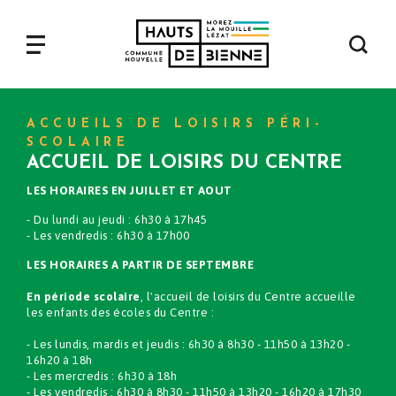
Aller
au
contenu
Navigation
principal
principale
ACCUEILS DE LOISIRS PÉRI-
SCOLAIRE
ACCUEIL DE LOISIRS DU CENTRE
LES HORAIRES EN JUILLET ET AOUT
- Du lundi au jeudi : 6h30 à 17h45
- Les vendredis : 6h30 à 17h00
LES HORAIRES A PARTIR DE SEPTEMBRE
En période scolaire
, l'accueil de loisirs du Centre accueille
les enfants des écoles du Centre :
- Les lundis, mardis et jeudis : 6h30 à 8h30 - 11h50 à 13h20 -
16h20 à 18h
- Les mercredis : 6h30 à 18h
- Les vendredis : 6h30 à 8h30 - 11h50 à 13h20 - 16h20 à 17h30