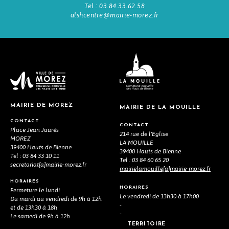
Tel : 03.84.33.62.58
alshcentre@mairie-morez.fr
MAIRIE DE MOREZ
MAIRIE DE LA MOUILLE
CONTACT
CONTACT
Place Jean Jaurès
214 rue de l'Eglise
MOREZ
LA MOUILLE
39400 Hauts de Bienne
39400 Hauts de Bienne
Tel : 03 84 33 10 11
Tel : 03 84 60 65 20
secretariat[a]mairie-morez.fr
mairielamouille[a]mairie-morez.fr
HORAIRES
HORAIRES
Fermeture le lundi
Le vendredi de 13h30 à 17h00
Du mardi au vendredi de 9h à 12h
-
et de 13h30 à 18h
-
Le samedi de 9h à 12h
TERRITOIRE