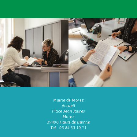
Mairie de Morez
Accueil
Place Jean Jaurès
Morez
39400 Hauts de Bienne
Tel : 03.84.33.10.11