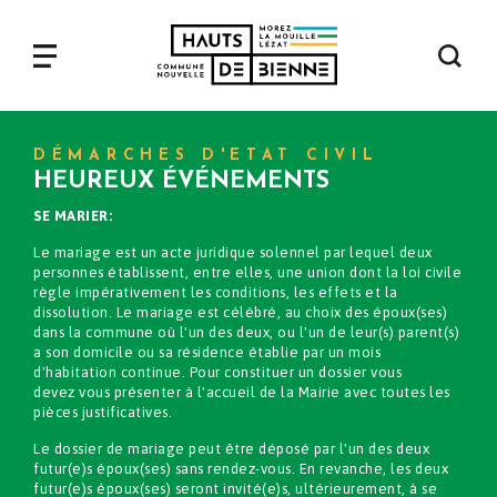
Aller
au
contenu
Navigation
principal
principale
DÉMARCHES D'ETAT CIVIL
HEUREUX ÉVÉNEMENTS
SE MARIER:
Le mariage est un acte juridique solennel par lequel deux
personnes établissent, entre elles, une union dont la loi civile
règle impérativement les conditions, les effets et la
dissolution. Le mariage est célébré, au choix des époux(ses)
dans la commune où l'un des deux, ou l'un de leur(s) parent(s)
a son domicile ou sa résidence établie par un mois
d'habitation continue. Pour constituer un dossier vous
devez vous présenter à l'accueil de la Mairie avec toutes les
pièces justificatives.
Le dossier de mariage peut être déposé par l'un des deux
futur(e)s époux(ses) sans rendez-vous. En revanche, les deux
futur(e)s époux(ses) seront invité(e)s, ultérieurement, à se